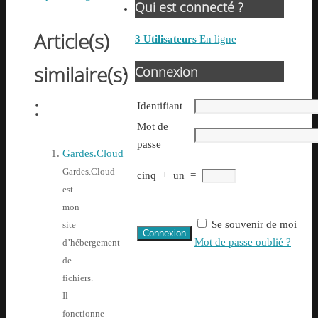
Qui est connecté ?
Article(s)
3 Utilisateurs
En ligne
similaire(s)
Connexion
:
Identifiant
Mot de
passe
Gardes.Cloud
Gardes.Cloud
cinq
+
un
=
est
mon
Se souvenir de moi
site
Mot de passe oublié ?
d’hébergement
de
fichiers.
Il
fonctionne