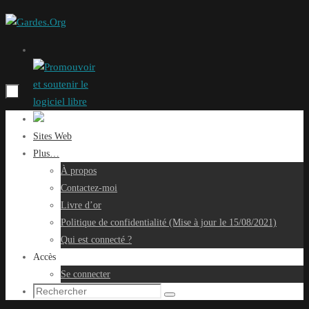
Passer
au
contenu
Passer
au
Sites Web
contenu
Plus…
À propos
Contactez-moi
Livre d’or
Politique de confidentialité (Mise à jour le 15/08/2021)
Qui est connecté ?
Accès
Se connecter
Recherche
Rechercher
pour