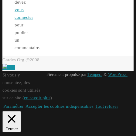
devez
vous
connecter
pour
publier
un
commentaire.
Gardes.Org @2008
Fièrement propulsé par
Tempera
&
WordPress.
Si vous y
consentez, des
cookies sont utilisés
sur ce site (
en savoir plus
)
Paramétrer
Accepter les cookies indispensables
Tout refuser
Fermer