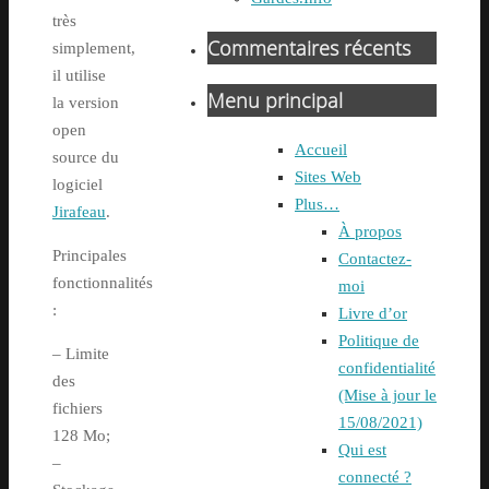
très
Commentaires récents
simplement,
il utilise
Menu principal
la version
open
Accueil
source du
Sites Web
logiciel
Plus…
Jirafeau
.
À propos
Principales
Contactez-
fonctionnalités
moi
:
Livre d’or
Politique de
– Limite
confidentialité
des
(Mise à jour le
fichiers
15/08/2021)
128 Mo;
Qui est
–
connecté ?