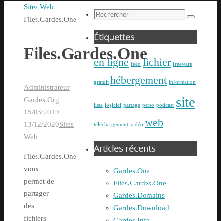
Accueil
Sites Web
:
Recherche
Files.Gardes.One
Recherche
pour
Étiquettes
:
Files.Gardes.One
en ligne
fichier
feed
freeware
hébergement
gratuit
information
Administrateur
site
Gardes.Org
liste
logiciel
partage
perso
podcast
15/03/2019
web
13/12/2020
Sites
téléchargement
vidéo
Web
Articles récents
Files.Gardes.One
vous
Gardes.One
permet de
Files.Gardes.One
partager
Gardes.Domains
des
Gardes.Download
fichiers
Gardes.Info