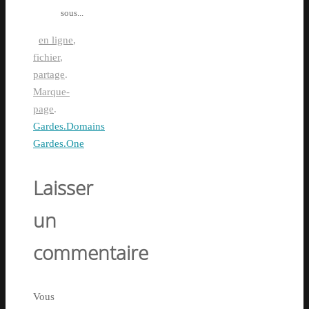
sous...
en ligne
,
fichier
,
partage
.
Marque-
page
.
Gardes.Domains
Gardes.One
Laisser
un
commentaire
Vous