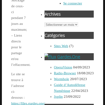
Stockage
Se connecter
de ceux-
ci
Archives
pendant 7
jours au
Archives
maximum;
Catégories
– Liens
directs
Sites Web
(7)
pour le
partage
Gardes.One
et/ou
l’effacement.
OperaVision
04/09/2023
Radio-Browser
18/08/2023
Le site se
Wormhole
20/07/2023
trouve à
Guide d’Autodéfense
l’adresse
Numérique
22/04/2023
ci-
Joplin
23/09/2022
dessous :
https://files.gardes.one/