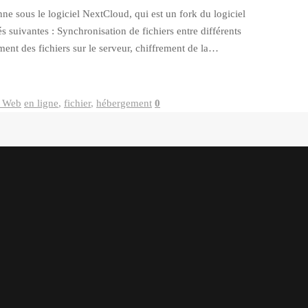
ne sous le logiciel NextCloud, qui est un fork du logiciel
 suivantes : Synchronisation de fichiers entre différents
ment des fichiers sur le serveur, chiffrement de la…
s Web
en ligne
,
fichier
,
hébergement
0