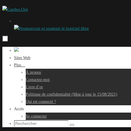
Passer
au
contenu
Passer
au
Sites Web
contenu
Plus…
À propos
Contactez-moi
Livre d’or
Politique de confidentialité (Mise à jour le 15/08/2021)
Qui est connecté ?
Accès
Se connecter
Recherche
Rechercher
pour