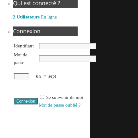
Qui est connecté ?
2 Utilisateurs
En ligne
Connexion
Identifiant
Mot de
passe
−
un
=
sept
Se souvenir de moi
Mot de passe oublié ?