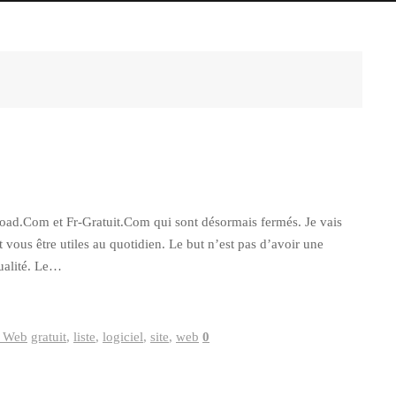
ad.Com et Fr-Gratuit.Com qui sont désormais fermés. Je vais
t vous être utiles au quotidien. Le but n’est pas d’avoir une
qualité. Le…
s Web
gratuit
,
liste
,
logiciel
,
site
,
web
0