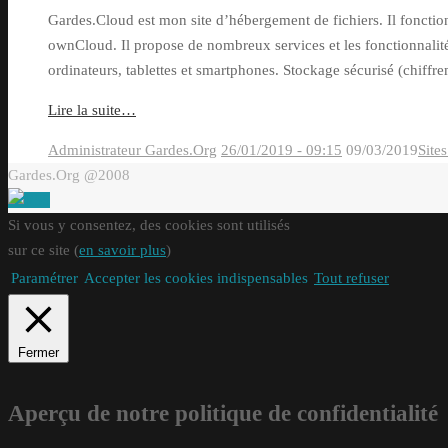
Gardes.Cloud est mon site d’hébergement de fichiers. Il fonction
ownCloud. Il propose de nombreux services et les fonctionnalités
ordinateurs, tablettes et smartphones. Stockage sécurisé (chiffre
Lire la suite…
Administrateur Gardes.Org
26/01/2019 - 09:15
09/03/2019
Site
Gardes.Org @2008
Si vous y consentez, des cookies sont utilisés
sur ce site (
en savoir plus
)
Paramétrer
Accepter les cookies indispensables
Tout refuser
Fermer
Aperçu de notre politique de confidentialité