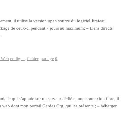
ment, il utilise la version open source du logiciel Jirafeau.
tockage de ceux-ci pendant 7 jours au maximum; – Liens directs
…
s Web
en ligne
,
fichier
,
partage
0
cile qui s’appuie sur un serveur dédié et une connexion fibre, il
es web dont mon portail Gardes.Org, qui les présente ; – héberger