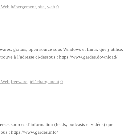
s Web
hébergement
,
site
,
web
0
ares, gratuis, open source sous Windows et Linux que j’utilise.
e trouve à l’adresse ci-dessous : https://www.gardes.download/
s Web
freeware
,
téléchargement
0
verses sources d’information (feeds, podcasts et vidéos) que
ssous : https://www.gardes.info/