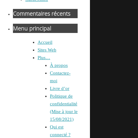
Commentaires récents
Menu principal
Accueil
Sites Web
Plus…
À propos
Contactez-
moi
Livre d’or
Politique de
confidentialité
(Mise à jour le
15/08/2021)
Qui est
connecté ?