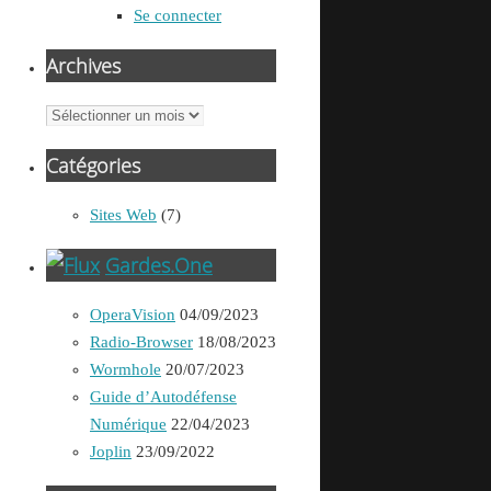
Se connecter
Archives
Archives
Catégories
Sites Web
(7)
Gardes.One
OperaVision
04/09/2023
Radio-Browser
18/08/2023
Wormhole
20/07/2023
Guide d’Autodéfense
Numérique
22/04/2023
Joplin
23/09/2022