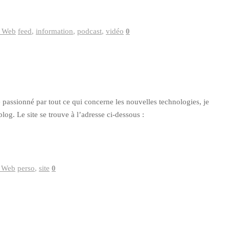
s Web
feed
,
information
,
podcast
,
vidéo
0
passionné par tout ce qui concerne les nouvelles technologies, je
og. Le site se trouve à l’adresse ci-dessous :
s Web
perso
,
site
0